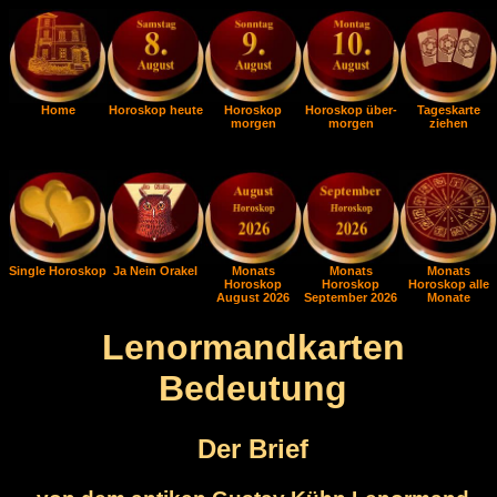
Home
Horoskop heute
Horoskop
Horoskop über-
Tageskarte
morgen
morgen
ziehen
Single Horoskop
Ja Nein Orakel
Monats
Monats
Monats
Horoskop
Horoskop
Horoskop alle
August 2026
September 2026
Monate
Lenormandkarten
Bedeutung
Der Brief