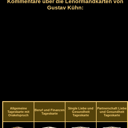
Kommentare über die Lenormandkarten von
Gustav Kühn:
Allgemeine
Single Liebe und
Partnerschaft Liebe
Beruf und Finanzen
Tageskarte mit
Gesundheit
und Gesundheit
Tageskarte
Orakelspruch
Tageskarte
Tageskarte