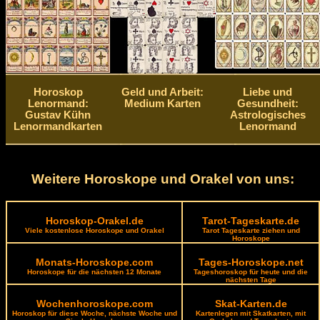
Horoskop
Geld und Arbeit:
Liebe und
Lenormand:
Medium Karten
Gesundheit:
Gustav Kühn
Astrologisches
Lenormandkarten
Lenormand
Weitere Horoskope und Orakel von uns:
Horoskop-Orakel.de
Tarot-Tageskarte.de
Viele kostenlose Horoskope und Orakel
Tarot Tageskarte ziehen und
Horoskope
Monats-Horoskope.com
Tages-Horoskope.net
Horoskope für die nächsten 12 Monate
Tageshoroskop für heute und die
nächsten Tage
Wochenhoroskope.com
Skat-Karten.de
Horoskop für diese Woche, nächste Woche und
Kartenlegen mit Skatkarten, mit