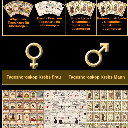
Beruf / Finanzen
Single Liebe /
Partnerschaft Liebe
Allgemeine
Tageskarte für
Gesundheit
/ Gesundheit
Tageskarte für
übermorgen
Tageskarte für
Tageskarte für
übermorgen
übermorgen
übermorgen
Tageshoroskop Krebs Frau
Tageshoroskop Krebs Mann