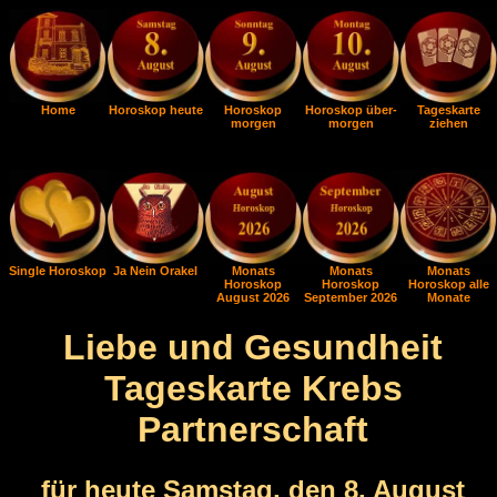
Home
Horoskop heute
Horoskop
Horoskop über-
Tageskarte
morgen
morgen
ziehen
Single Horoskop
Ja Nein Orakel
Monats
Monats
Monats
Horoskop
Horoskop
Horoskop alle
August 2026
September 2026
Monate
Liebe und Gesundheit
Tageskarte Krebs
Partnerschaft
für heute Samstag, den 8. August