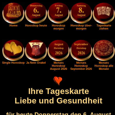
Home
Horoskop heute
Horoskop
Horoskop über-
Tageskarte
morgen
morgen
ziehen
Single Horoskop
Ja Nein Orakel
Monats
Monats
Monats
Horoskop
Horoskop
Horoskop alle
August 2026
September 2026
Monate
Ihre Tageskarte
Liebe und Gesundheit
für heute Donnerstag den 6. August