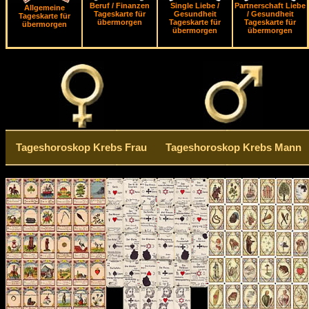
Beruf / Finanzen
Single Liebe /
Partnerschaft Liebe
Allgemeine
Tageskarte für
Gesundheit
/ Gesundheit
Tageskarte für
übermorgen
Tageskarte für
Tageskarte für
übermorgen
übermorgen
übermorgen
Tageshoroskop Krebs Frau
Tageshoroskop Krebs Mann