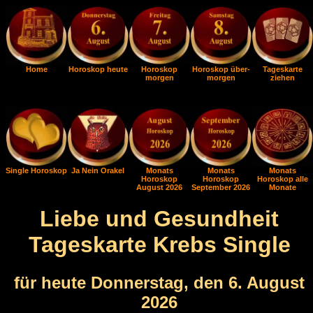
Home
Horoskop heute
Horoskop
Horoskop über-
Tageskarte
morgen
morgen
ziehen
Single Horoskop
Ja Nein Orakel
Monats
Monats
Monats
Horoskop
Horoskop
Horoskop alle
August 2026
September 2026
Monate
Liebe und Gesundheit
Tageskarte Krebs Single
für heute Donnerstag, den 6. August
2026