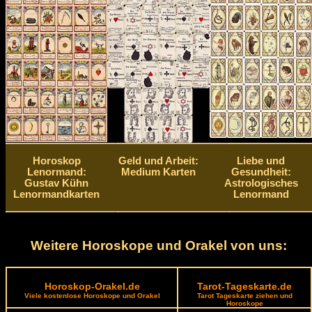
Horoskop
Geld und Arbeit:
Liebe und
Lenormand:
Medium Karten
Gesundheit:
Gustav Kühn
Astrologisches
Lenormandkarten
Lenormand
Weitere Horoskope und Orakel von uns:
Horoskop-Orakel.de
Tarot-Tageskarte.de
Viele kostenlose Horoskope und Orakel
Tarot Tageskarte ziehen und
Horoskope