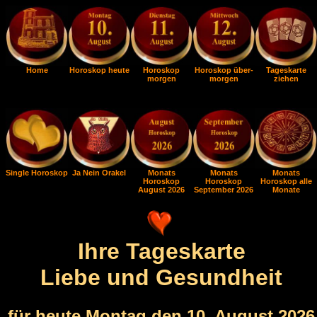
Home
Horoskop heute
Horoskop
Horoskop über-
Tageskarte
morgen
morgen
ziehen
Single Horoskop
Ja Nein Orakel
Monats
Monats
Monats
Horoskop
Horoskop
Horoskop alle
August 2026
September 2026
Monate
Ihre Tageskarte
Liebe und Gesundheit
für heute Montag den 10. August 2026