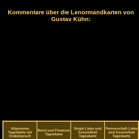
Kommentare über die Lenormandkarten von
Gustav Kühn:
Allgemeine
Single Liebe und
Partnerschaft Liebe
Beruf und Finanzen
Tageskarte mit
Gesundheit
und Gesundheit
Tageskarte
Orakelspruch
Tageskarte
Tageskarte