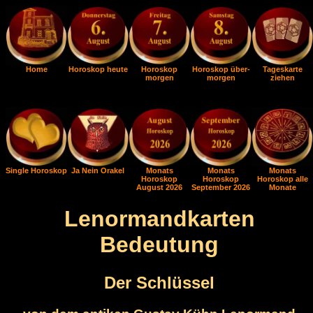
Home
Horoskop heute
Horoskop
Horoskop über-
Tageskarte
morgen
morgen
ziehen
Single Horoskop
Ja Nein Orakel
Monats
Monats
Monats
Horoskop
Horoskop
Horoskop alle
August 2026
September 2026
Monate
Lenormandkarten
Bedeutung
Der Schlüssel