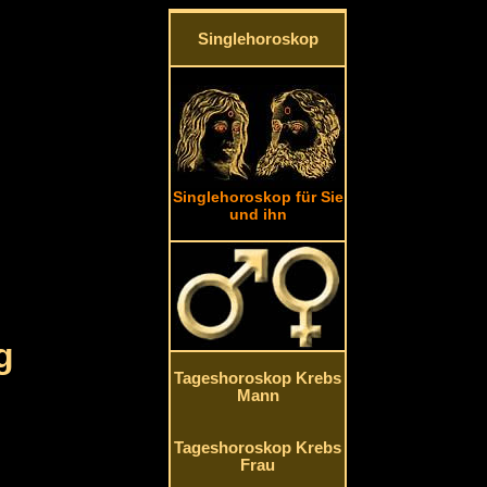
Singlehoroskop
Singlehoroskop für Sie
und ihn
g
Tageshoroskop Krebs
Mann
Tageshoroskop Krebs
Frau