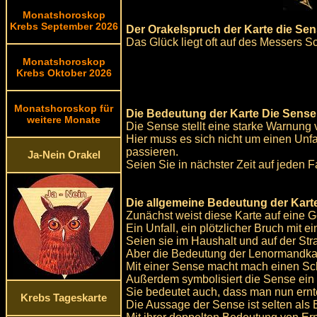
Monatshoroskop
Krebs September 2026
Der Orakelspruch der Karte die Sen
Das Glück liegt oft auf des Messers S
Monatshoroskop
Krebs Oktober 2026
Monatshoroskop für
Die Bedeutung der Karte Die Sense 
weitere Monate
Die Sense stellt eine starke Warnung v
Hier muss es sich nicht um einen Unfa
passieren.
Ja-Nein Orakel
Seien Sie in nächster Zeit auf jeden Fa
Die allgemeine Bedeutung der Kart
Zunächst weist diese Karte auf eine G
Ein Unfall, ein plötzlicher Bruch mit
Seien sie im Haushalt und auf der Stra
Aber die Bedeutung der Lenormandkart
Mit einer Sense macht mach einen Sch
Außerdem symbolisiert die Sense ein
Sie bedeutet auch, dass man nun ernt
Krebs Tageskarte
Die Aussage der Sense ist selten als 