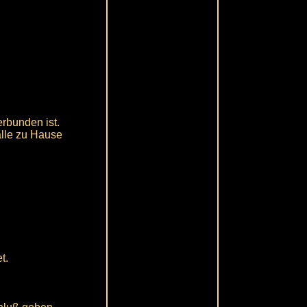
erbunden ist.
älle zu Hause
t.