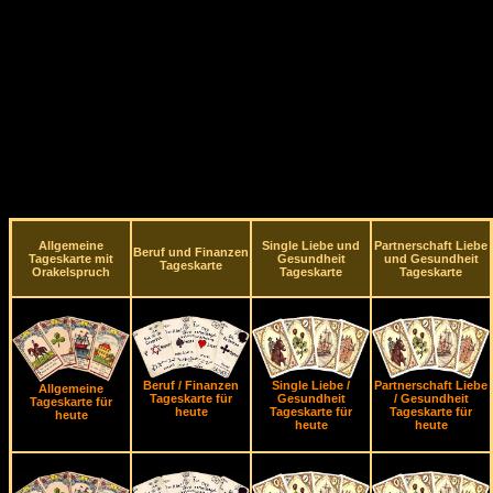
Allgemeine
Single Liebe und
Partnerschaft Liebe
Beruf und Finanzen
Tageskarte mit
Gesundheit
und Gesundheit
Tageskarte
Orakelspruch
Tageskarte
Tageskarte
Beruf / Finanzen
Single Liebe /
Partnerschaft Liebe
Allgemeine
Tageskarte für
Gesundheit
/ Gesundheit
Tageskarte für
heute
Tageskarte für
Tageskarte für
heute
heute
heute