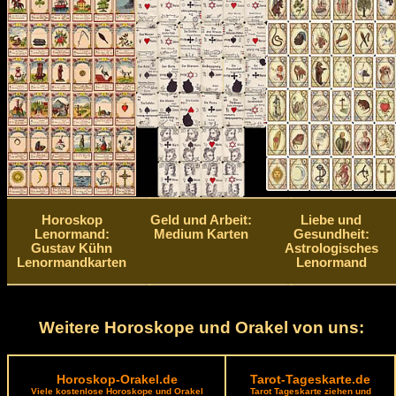
Horoskop
Geld und Arbeit:
Liebe und
Lenormand:
Medium Karten
Gesundheit:
Gustav Kühn
Astrologisches
Lenormandkarten
Lenormand
Weitere Horoskope und Orakel von uns:
Horoskop-Orakel.de
Tarot-Tageskarte.de
Viele kostenlose Horoskope und Orakel
Tarot Tageskarte ziehen und