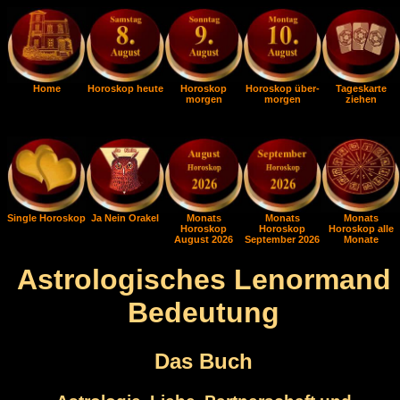
Home
Horoskop heute
Horoskop
Horoskop über-
Tageskarte
morgen
morgen
ziehen
Single Horoskop
Ja Nein Orakel
Monats
Monats
Monats
Horoskop
Horoskop
Horoskop alle
August 2026
September 2026
Monate
Astrologisches Lenormand
Bedeutung
Das Buch