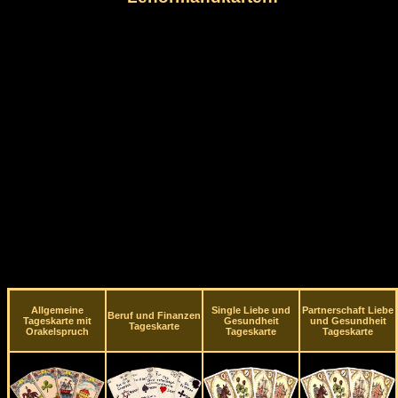
Allgemeine
Single Liebe und
Partnerschaft Liebe
Beruf und Finanzen
Tageskarte mit
Gesundheit
und Gesundheit
Tageskarte
Orakelspruch
Tageskarte
Tageskarte