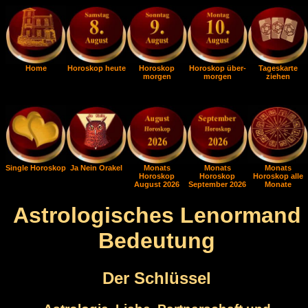
Home
Horoskop heute
Horoskop
Horoskop über-
Tageskarte
morgen
morgen
ziehen
Single Horoskop
Ja Nein Orakel
Monats
Monats
Monats
Horoskop
Horoskop
Horoskop alle
August 2026
September 2026
Monate
Astrologisches Lenormand
Bedeutung
Der Schlüssel