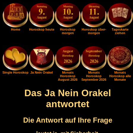
Home
Horoskop heute
Horoskop
Horoskop über-
Tageskarte
morgen
morgen
ziehen
Single Horoskop
Ja Nein Orakel
Monats
Monats
Monats
Horoskop
Horoskop
Horoskop alle
August 2026
September 2026
Monate
Das Ja Nein Orakel
antwortet
Die Antwort auf Ihre Frage