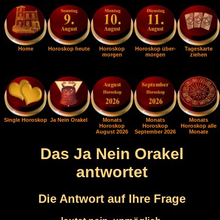
Home
Horoskop heute
Horoskop
Horoskop über-
Tageskarte
morgen
morgen
ziehen
Single Horoskop
Ja Nein Orakel
Monats
Monats
Monats
Horoskop
Horoskop
Horoskop alle
August 2026
September 2026
Monate
Das Ja Nein Orakel
antwortet
Die Antwort auf Ihre Frage