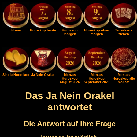
Home
Horoskop heute
Horoskop
Horoskop über-
Tageskarte
morgen
morgen
ziehen
Single Horoskop
Ja Nein Orakel
Monats
Monats
Monats
Horoskop
Horoskop
Horoskop alle
August 2026
September 2026
Monate
Das Ja Nein Orakel
antwortet
Die Antwort auf Ihre Frage