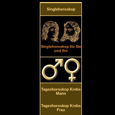
Singlehoroskop
Singlehoroskop für Sie
und ihn
Tageshoroskop Krebs
Mann
Tageshoroskop Krebs
Frau