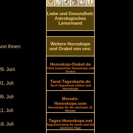
Liebe und Gesundheit:
Astrologisches
Lenormand
Weitere Horoskope
von Ihnen:
und Orakel von uns:
Horoskop-Orakel.de
Viele kostenlose Horoskope und
26. Juni
Orakel
Tarot-Tageskarte.de
01. Juli
Tarot Tageskarte ziehen und
Horoskope
06. Juli
Monats-
Horoskope.com
Horoskope für die nächsten 12
11. Juli
Monate
Tages-Horoskope.net
16. Juli
Tageshoroskop für heute und die
nächsten Tage