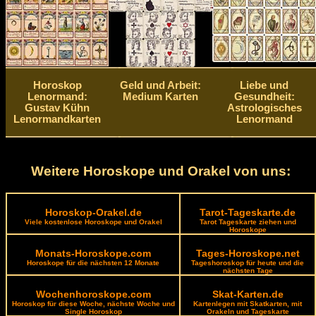
Horoskop
Geld und Arbeit:
Liebe und
Lenormand:
Medium Karten
Gesundheit:
Gustav Kühn
Astrologisches
Lenormandkarten
Lenormand
Weitere Horoskope und Orakel von uns:
Horoskop-Orakel.de
Tarot-Tageskarte.de
Viele kostenlose Horoskope und Orakel
Tarot Tageskarte ziehen und
Horoskope
Monats-Horoskope.com
Tages-Horoskope.net
Horoskope für die nächsten 12 Monate
Tageshoroskop für heute und die
nächsten Tage
Wochenhoroskope.com
Skat-Karten.de
Horoskop für diese Woche, nächste Woche und
Kartenlegen mit Skatkarten, mit
Single Horoskop
Orakeln und Tageskarte