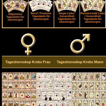
Beruf / Finanzen
Single Liebe /
Partnerschaft Liebe
Allgemeine
Tageskarte für
Gesundheit
/ Gesundheit
Tageskarte für
übermorgen
Tageskarte für
Tageskarte für
übermorgen
übermorgen
übermorgen
Tageshoroskop Krebs Frau
Tageshoroskop Krebs Mann