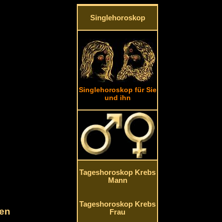
Singlehoroskop
Singlehoroskop für Sie
und ihn
Tageshoroskop Krebs
Mann
Tageshoroskop Krebs
ben
Frau