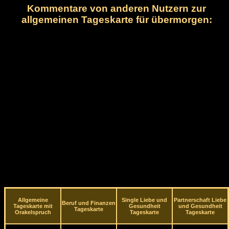
Kommentare von anderen Nutzern zur
allgemeinen Tageskarte für übermorgen:
Allgemeine
Single Liebe und
Partnerschaft Liebe
Beruf und Finanzen
Tageskarte mit
Gesundheit
und Gesundheit
Tageskarte
Orakelspruch
Tageskarte
Tageskarte