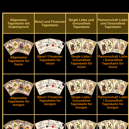
Allgemeine
Single Liebe und
Partnerschaft Liebe
Beruf und Finanzen
Tageskarte mit
Gesundheit
und Gesundheit
Tageskarte
Orakelspruch
Tageskarte
Tageskarte
Beruf / Finanzen
Single Liebe /
Partnerschaft Liebe
Allgemeine
Tageskarte für
Gesundheit
/ Gesundheit
Tageskarte für
heute
Tageskarte für
Tageskarte für
heute
heute
heute
Beruf / Finanzen
Single Liebe /
Partnerschaft Liebe
Allgemeine
Tageskarte für
Gesundheit
/ Gesundheit
Tageskarte für
morgen
Tageskarte für
Tageskarte für
morgen
morgen
morgen