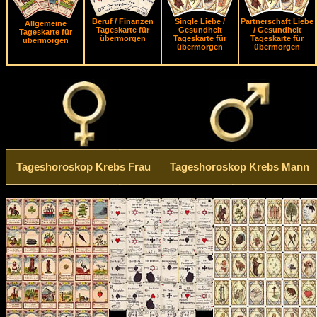
Beruf / Finanzen
Single Liebe /
Partnerschaft Liebe
Allgemeine
Tageskarte für
Gesundheit
/ Gesundheit
Tageskarte für
übermorgen
Tageskarte für
Tageskarte für
übermorgen
übermorgen
übermorgen
Tageshoroskop Krebs Frau
Tageshoroskop Krebs Mann