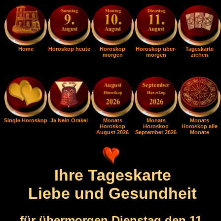
Home
Horoskop heute
Horoskop
Horoskop über-
Tageskarte
morgen
morgen
ziehen
Single Horoskop
Ja Nein Orakel
Monats
Monats
Monats
Horoskop
Horoskop
Horoskop alle
August 2026
September 2026
Monate
Ihre Tageskarte
Liebe und Gesundheit
für übermorgen Dienstag den 11.