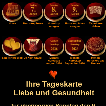
Home
Horoskop heute
Horoskop
Horoskop über-
Tageskarte
morgen
morgen
ziehen
Single Horoskop
Ja Nein Orakel
Monats
Monats
Monats
Horoskop
Horoskop
Horoskop alle
August 2026
September 2026
Monate
Ihre Tageskarte
Liebe und Gesundheit
für übermorgen Sonntag den 9.