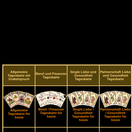
Allgemeine
Single Liebe und
Partnerschaft Liebe
Beruf und Finanzen
Tageskarte mit
Gesundheit
und Gesundheit
Tageskarte
Orakelspruch
Tageskarte
Tageskarte
Beruf / Finanzen
Single Liebe /
Partnerschaft Liebe
Allgemeine
Tageskarte für
Gesundheit
/ Gesundheit
Tageskarte für
heute
Tageskarte für
Tageskarte für
heute
heute
heute