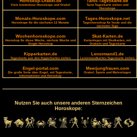
Horoskop-Orakel.de
Tarot-Tageskarte.de
Viele kostenlose Horoskope und Orakel
Tarot Tageskarte ziehen und
Horoskope
Monats-Horoskope.com
Tages-Horoskope.net
Horoskope für die nächsten 12 Monate
Tageshoroskop für heute und die
nächsten Tage
Wochenhoroskope.com
Skat-Karten.de
Horoskop für diese Woche, nächste Woche und
Kartenlegen mit Skatkarten, mit
Single Horoskop
Orakeln und Tageskarte
Kipperkarten.de
Lenormand1.de
Tageskarte aus den Kipperkarten ziehen
Lenormandkarten Tageskarte ziehen
Engel-portal.com
Meerjungfrauen.com
Die große Seite über Engel, mit Tageskarte,
Orakel, Spiele und Malvorlagen
Informationen und Horoskop
Nutzen Sie auch unsere anderen Sternzeichen
Horoskope: