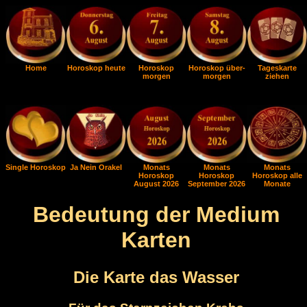
Home
Horoskop heute
Horoskop
Horoskop über-
Tageskarte
morgen
morgen
ziehen
Single Horoskop
Ja Nein Orakel
Monats
Monats
Monats
Horoskop
Horoskop
Horoskop alle
August 2026
September 2026
Monate
Bedeutung der Medium
Karten
Die Karte das Wasser