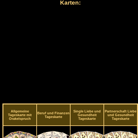
Karten:
Allgemeine
Single Liebe und
Partnerschaft Liebe
Beruf und Finanzen
Tageskarte mit
Gesundheit
und Gesundheit
Tageskarte
Orakelspruch
Tageskarte
Tageskarte