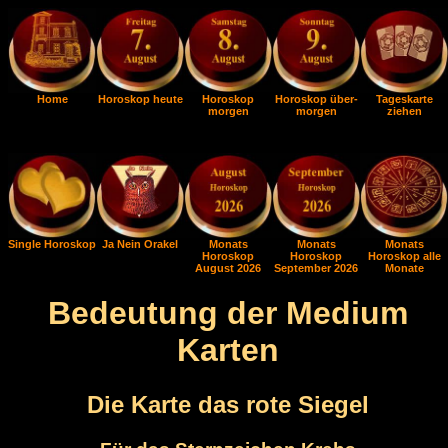
Home
Horoskop heute
Horoskop
Horoskop über-
Tageskarte
morgen
morgen
ziehen
Single Horoskop
Ja Nein Orakel
Monats
Monats
Monats
Horoskop
Horoskop
Horoskop alle
August 2026
September 2026
Monate
Bedeutung der Medium
Karten
Die Karte das rote Siegel