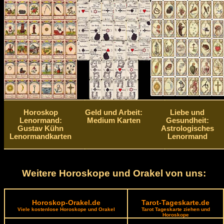
Horoskop
Geld und Arbeit:
Liebe und
Lenormand:
Medium Karten
Gesundheit:
Gustav Kühn
Astrologisches
Lenormandkarten
Lenormand
Weitere Horoskope und Orakel von uns:
Horoskop-Orakel.de
Tarot-Tageskarte.de
Viele kostenlose Horoskope und Orakel
Tarot Tageskarte ziehen und
Horoskope