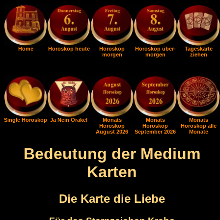
Home
Horoskop heute
Horoskop
Horoskop über-
Tageskarte
morgen
morgen
ziehen
Single Horoskop
Ja Nein Orakel
Monats
Monats
Monats
Horoskop
Horoskop
Horoskop alle
August 2026
September 2026
Monate
Bedeutung der Medium
Karten
Die Karte die Liebe