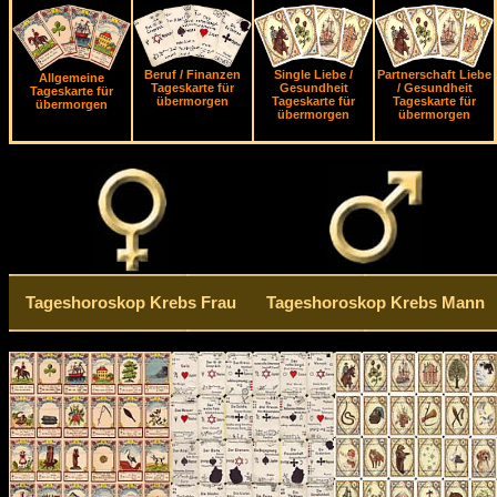
Beruf / Finanzen
Single Liebe /
Partnerschaft Liebe
Allgemeine
Tageskarte für
Gesundheit
/ Gesundheit
Tageskarte für
übermorgen
Tageskarte für
Tageskarte für
übermorgen
übermorgen
übermorgen
Tageshoroskop Krebs Frau
Tageshoroskop Krebs Mann