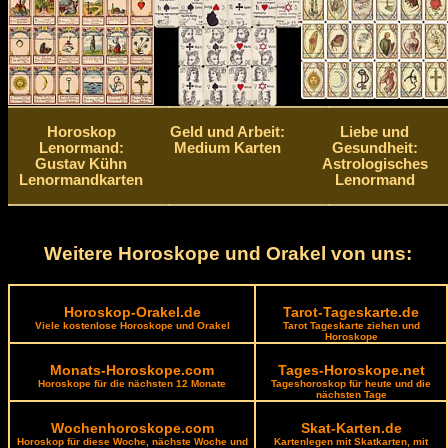
Horoskop
Geld und Arbeit:
Liebe und
Lenormand:
Medium Karten
Gesundheit:
Gustav Kühn
Astrologisches
Lenormandkarten
Lenormand
Weitere Horoskope und Orakel von uns:
Horoskop-Orakel.de
Tarot-Tageskarte.de
Viele kostenlose Horoskope und Orakel
Tarot Tageskarte ziehen und
Horoskope
Monats-Horoskope.com
Tages-Horoskope.net
Horoskope für die nächsten 12 Monate
Tageshoroskop für heute und die
nächsten Tage
Wochenhoroskope.com
Skat-Karten.de
Horoskop für diese Woche, nächste Woche und
Kartenlegen mit Skatkarten, mit