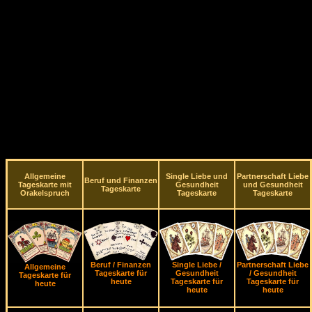
Allgemeine
Single Liebe und
Partnerschaft Liebe
Beruf und Finanzen
Tageskarte mit
Gesundheit
und Gesundheit
Tageskarte
Orakelspruch
Tageskarte
Tageskarte
Beruf / Finanzen
Single Liebe /
Partnerschaft Liebe
Allgemeine
Tageskarte für
Gesundheit
/ Gesundheit
Tageskarte für
heute
Tageskarte für
Tageskarte für
heute
heute
heute