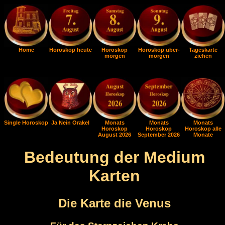
Home
Horoskop heute
Horoskop
Horoskop über-
Tageskarte
morgen
morgen
ziehen
Single Horoskop
Ja Nein Orakel
Monats
Monats
Monats
Horoskop
Horoskop
Horoskop alle
August 2026
September 2026
Monate
Bedeutung der Medium
Karten
Die Karte die Venus