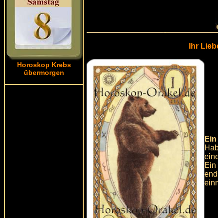
Ihr Lie
Horoskop Krebs
übermorgen
Ein
Hab
ein
Ein 
end
ein