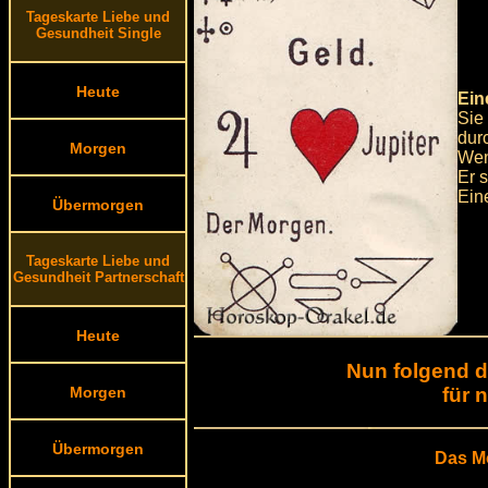
Tageskarte Liebe und
Gesundheit Single
Heute
Ein
Sie
durc
Morgen
Wen
Er 
Eine
Übermorgen
Tageskarte Liebe und
Gesundheit Partnerschaft
Heute
Nun folgend d
für 
Morgen
Übermorgen
Das M