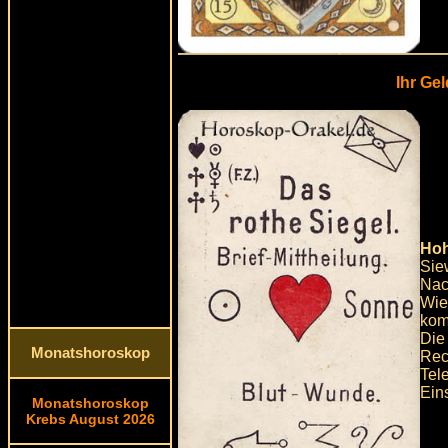
Ihr Ge
Hoh
Sie
Nach
Wie
kom
Die
Monatshoroskop
Rec
Tel
Ein
Monatshoroskop
Krebs August 2026