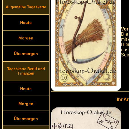
Allgemeine Tageskarte
Heute
Vor
Die
Morgen
mit
Hie
das
Übermorgen
Sei
Tageskarte Beruf und
Finanzen
Heute
Ihr A
Morgen
Übermorgen