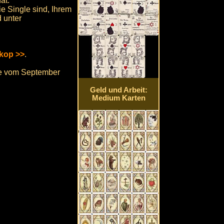
at.
e Single sind, Ihrem
d unter
kop >>
.
ge vom September
Geld und Arbeit:
Medium Karten