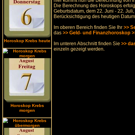
hier kommt nun die Berechnung von I
Die Berechnung des Horoskops erfolgt
Geburtsdatum, dem 22. Juni - 22. Juli
Berücksichtigung des heutigen Datum
Im oberen Bereich finden Sie Ihr
>> S
das
>> Geld- und Finanzhoroskop >
Horoskop Krebs heute
Im unteren Abschnitt finden Sie
>> da
einzeln gezeigt werden.
Horoskop Krebs
morgen