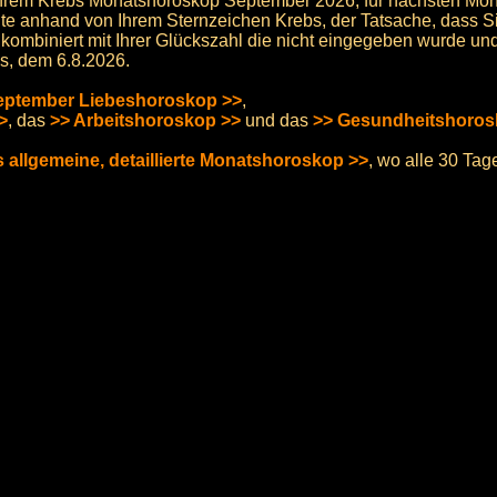
hrem Krebs Monatshoroskop September 2026, für nächsten Mon
e anhand von Ihrem Sternzeichen Krebs, der Tatsache, dass Si
, kombiniert mit Ihrer Glückszahl die nicht eingegeben wurde un
s, dem 6.8.2026.
eptember Liebeshoroskop >>
,
>
, das
>> Arbeitshoroskop >>
und das
>> Gesundheitshoros
s allgemeine, detaillierte Monatshoroskop >>
, wo alle 30 Ta