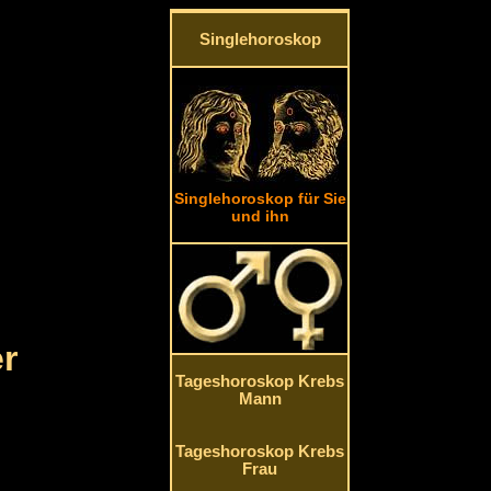
Singlehoroskop
Singlehoroskop für Sie
und ihn
r
Tageshoroskop Krebs
Mann
Tageshoroskop Krebs
Frau