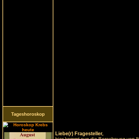
Tageshoroskop
Liebe(r) Fragesteller,